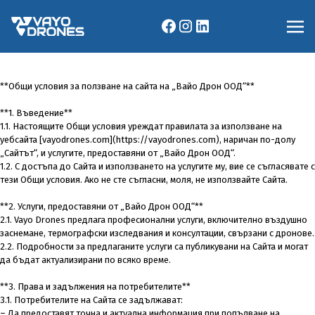
**Общи условия за ползване на сайта на „Вайо Дрон ООД“**
**1. Въведение**
1.1. Настоящите Общи условия уреждат правилата за използване на
уебсайта [vayodrones.com](https://vayodrones.com), наричан по-долу
„Сайтът“, и услугите, предоставяни от „Вайо Дрон ООД“.
1.2. С достъпа до Сайта и използването на услугите му, вие се съгласявате с
тези Общи условия. Ако не сте съгласни, моля, не използвайте Сайта.
**2. Услуги, предоставяни от „Вайо Дрон ООД“**
2.1. Vayo Drones предлага професионални услуги, включително въздушно
заснемане, термографски изследвания и консултации, свързани с дронове.
2.2. Подробности за предлаганите услуги са публикувани на Сайта и могат
да бъдат актуализирани по всяко време.
**3. Права и задължения на потребителите**
3.1. Потребителите на Сайта се задължават:
– Да предоставят точна и актуална информация при попълване на