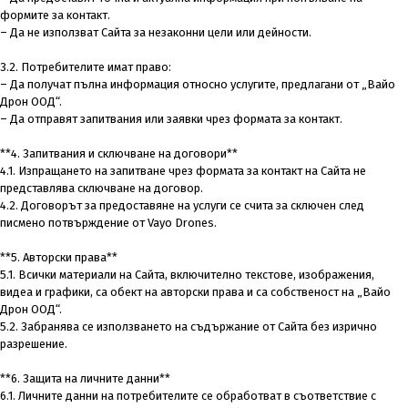
формите за контакт.
– Да не използват Сайта за незаконни цели или дейности.
3.2. Потребителите имат право:
– Да получат пълна информация относно услугите, предлагани от „Вайо
Дрон ООД“.
– Да отправят запитвания или заявки чрез формата за контакт.
**4. Запитвания и сключване на договори**
4.1. Изпращането на запитване чрез формата за контакт на Сайта не
представлява сключване на договор.
4.2. Договорът за предоставяне на услуги се счита за сключен след
писмено потвърждение от Vayo Drones.
**5. Авторски права**
5.1. Всички материали на Сайта, включително текстове, изображения,
видеа и графики, са обект на авторски права и са собственост на „Вайо
Дрон ООД“.
5.2. Забранява се използването на съдържание от Сайта без изрично
разрешение.
**6. Защита на личните данни**
6.1. Личните данни на потребителите се обработват в съответствие с