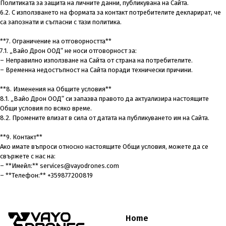
Политиката за защита на личните данни, публикувана на Сайта.
6.2. С използването на формата за контакт потребителите декларират, че
са запознати и съгласни с тази политика.
**7. Ограничение на отговорността**
7.1. „Вайо Дрон ООД“ не носи отговорност за:
– Неправилно използване на Сайта от страна на потребителите.
– Временна недостъпност на Сайта поради технически причини.
**8. Изменения на Общите условия**
8.1. „Вайо Дрон ООД“ си запазва правото да актуализира настоящите
Общи условия по всяко време.
8.2. Промените влизат в сила от датата на публикуването им на Сайта.
**9. Контакт**
Ако имате въпроси относно настоящите Общи условия, можете да се
свържете с нас на:
– **Имейл:** services@vayodrones.com
– **Телефон:** +359877200819
Home