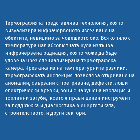
Термографията представлява технология, която
визуализира инфрачервеното излъчване на
обектите, невидимо за човешкото око. Всяко тяло с
температура над абсолютната нула излъчва
инфрачервена радиация, която може да бъде
уловена чрез специализирана термографска
камера. Чрез анализ на температурните разлики,
термографската инспекция позволява откриване на
аномалии, свързани с прегряване, дефекти, лоши
електрически връзки, зони с нарушена изолация и
топлинни загуби, което я прави ценен инструмент
за поддръжка и диагностика в енергетиката,
строителството, и други сектори.