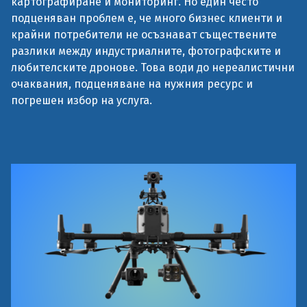
картографиране и мониторинг. Но един често
подценяван проблем е, че много бизнес клиенти и
крайни потребители не осъзнават съществените
разлики между индустриалните, фотографските и
любителските дронове. Това води до нереалистични
очаквания, подценяване на нужния ресурс и
погрешен избор на услуга.