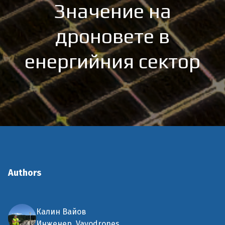
Значение на
дроновете в
енергийния сектор
Authors
Калин Вайов
Инженер, Vayodrones