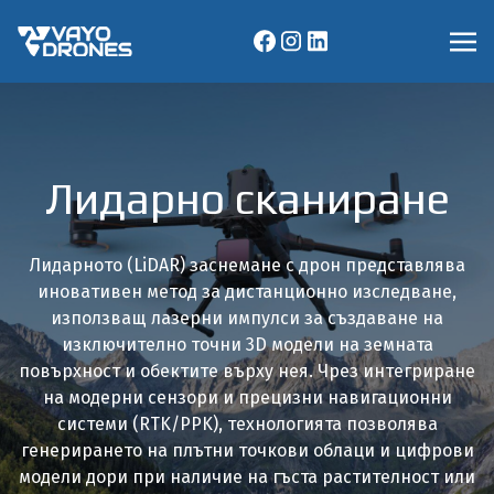
Лидарно сканиране
Лидарното (LiDAR) заснемане с дрон представлява
иновативен метод за дистанционно изследване,
използващ лазерни импулси за създаване на
изключително точни 3D модели на земната
повърхност и обектите върху нея. Чрез интегриране
на модерни сензори и прецизни навигационни
системи (RTK/PPK), технологията позволява
генерирането на плътни точкови облаци и цифрови
модели дори при наличие на гъста растителност или