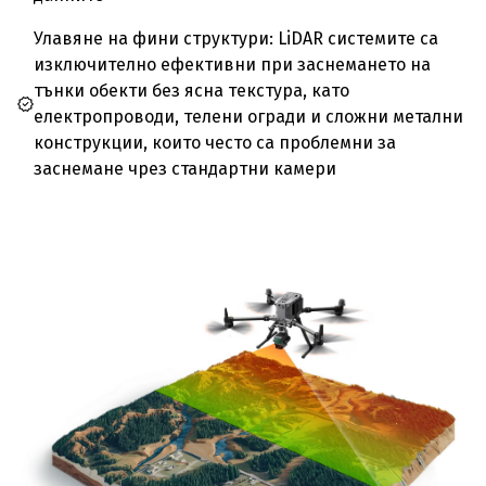
Улавяне на фини структури: LiDAR системите са
изключително ефективни при заснемането на
тънки обекти без ясна текстура, като
електропроводи, телени огради и сложни метални
конструкции, които често са проблемни за
заснемане чрез стандартни камери