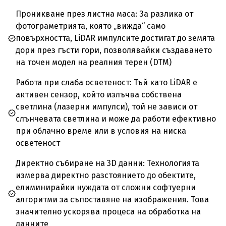
Проникване през листна маса: За разлика от
фотограметрията, която „вижда“ само
повърхността, LiDAR импулсите достигат до земята
дори през гъсти гори, позволявайки създаването
на точен модел на реалния терен (DTM)
Работа при слаба осветеност: Тъй като LiDAR е
активен сензор, който излъчва собствена
светлина (лазерни импулси), той не зависи от
слънчевата светлина и може да работи ефективно
при облачно време или в условия на ниска
осветеност
Директно събиране на 3D данни: Технологията
измерва директно разстоянието до обектите,
елиминирайки нуждата от сложни софтуерни
алгоритми за съпоставяне на изображения. Това
значително ускорява процеса на обработка на
данните