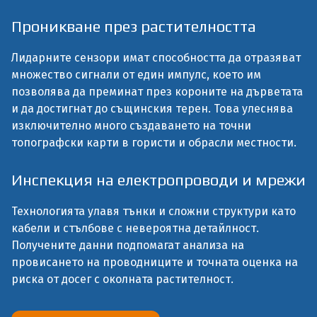
Проникване през растителността
Лидарните сензори имат способността да отразяват
множество сигнали от един импулс, което им
позволява да преминат през короните на дърветата
и да достигнат до същинския терен. Това улеснява
изключително много създаването на точни
топографски карти в гористи и обрасли местности.
Инспекция на електропроводи и мрежи
Технологията улавя тънки и сложни структури като
кабели и стълбове с невероятна детайлност.
Получените данни подпомагат анализа на
провисането на проводниците и точната оценка на
риска от досег с околната растителност.