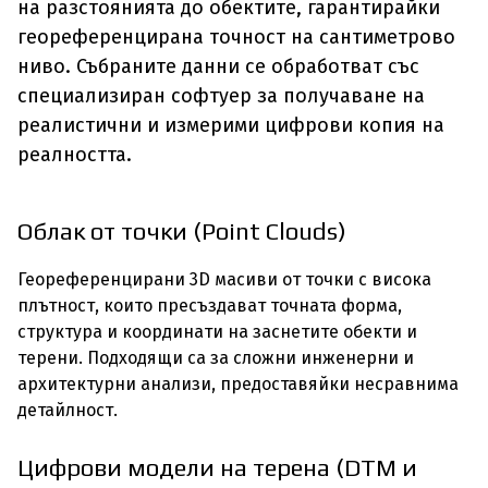
на разстоянията до обектите, гарантирайки
геореференцирана точност на сантиметрово
ниво. Събраните данни се обработват със
специализиран софтуер за получаване на
реалистични и измерими цифрови копия на
реалността.
Облак от точки (Point Clouds)
Геореференцирани 3D масиви от точки с висока
плътност, които пресъздават точната форма,
структура и координати на заснетите обекти и
терени. Подходящи са за сложни инженерни и
архитектурни анализи, предоставяйки несравнима
детайлност.
Цифрови модели на терена (DTM и