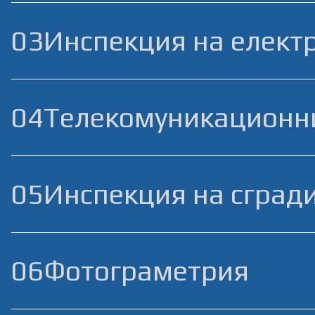
03
Инспекция на елект
04
Tелекомуникационн
05
Инспекция на сград
06
Фотограметрия