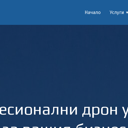
Начало
Услуги
есионални дрон у