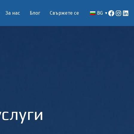
За нас
Блог
Свържете се
BG
слуги