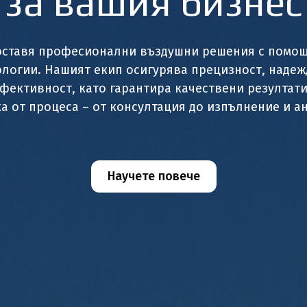
за вашия бизнес
доставя професионални въздушни решения с помощ
ологии. Нашият екип осигурява прецизност, надеж
ефективност, като гарантира качествени резултати
а от процеса – от консултация до изпълнение и а
Научете повече