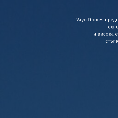
Vayo Drones пре
техн
и висока 
стъпк