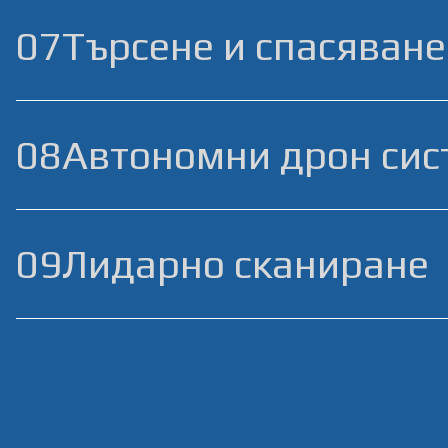
07
Търсене и спасяване
08
Автономни дрон сис
09
Лидарно сканиране