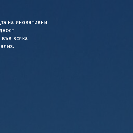
та на иновативни
дност
 във всяка
нализ.