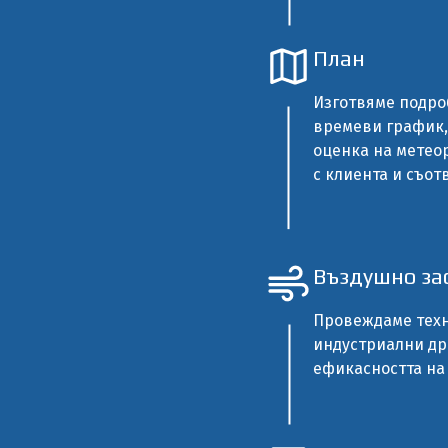
План
Изготвяме подро
времеви график,
оценка на метео
с клиента и съот
Въздушно за
Провеждаме техн
индустриални дро
ефикасността на