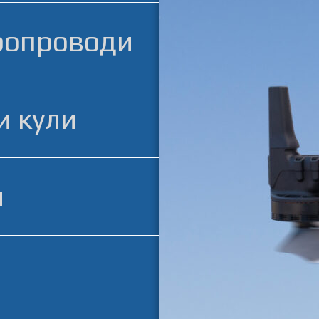
ропроводи
и кули
и