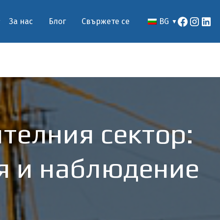
За нас
Блог
Свържете се
BG
телния сектор:
я и наблюдение