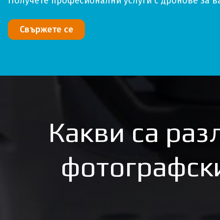
Получете професионални услуги с дронове за ва
Свържете се
Какви са раз
фотографск