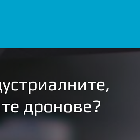
дустриалните,
те дронове?