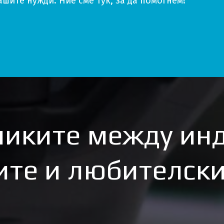
шите нужди. Ние сме тук, за да помогнем!
ликите между ин
ите и любителски