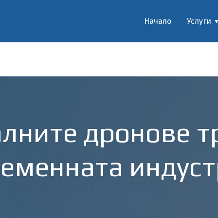
Начало
Услуги
алните дронове 
еменната индус