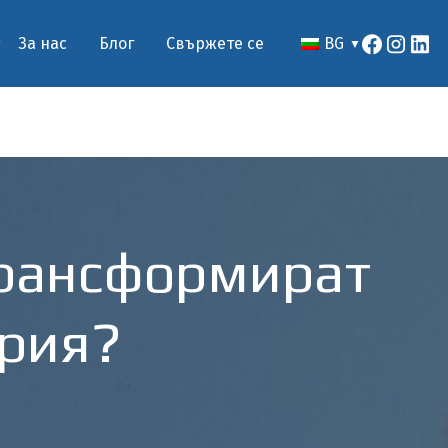
За нас
Блог
Свържете се
BG
трансформират
трия?