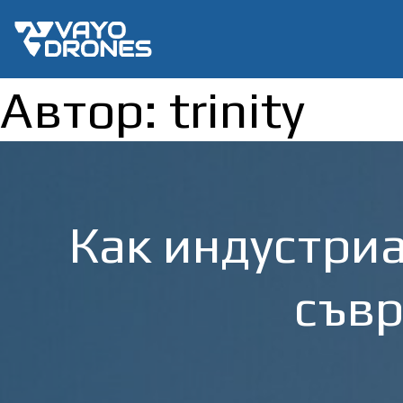
Автор:
trinity
Как индустри
съвр