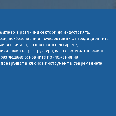
емглаво в различни сектори на индустрията,
рзи, по-безопасни и по-ефективни от традиционните
менят начина, по който инспектираме,
изираме инфраструктура, като спестяват време и
ще разгледаме основните приложения на
е превръщат в ключов инструмент в съвременната